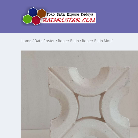
Home
/
Bata Roster
/
Roster Putih
/ Roster Putih Motif